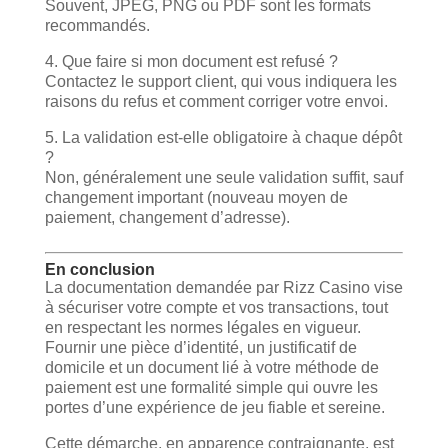
Souvent, JPEG, PNG ou PDF sont les formats
recommandés.
4. Que faire si mon document est refusé ?
Contactez le support client, qui vous indiquera les
raisons du refus et comment corriger votre envoi.
5. La validation est-elle obligatoire à chaque dépôt
?
Non, généralement une seule validation suffit, sauf
changement important (nouveau moyen de
paiement, changement d’adresse).
En conclusion
La documentation demandée par Rizz Casino vise
à sécuriser votre compte et vos transactions, tout
en respectant les normes légales en vigueur.
Fournir une pièce d’identité, un justificatif de
domicile et un document lié à votre méthode de
paiement est une formalité simple qui ouvre les
portes d’une expérience de jeu fiable et sereine.
Cette démarche, en apparence contraignante, est