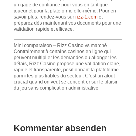
un gage de confiance pour vous en tant que
joueur et pour la plateforme elle-même. Pour en
savoir plus, rendez-vous sur
rizz-1.com
et
préparez dès maintenant vos documents pour une
validation rapide et efficace.
Mini comparaison – Rizz Casino vs marché
Contrairement à certains casinos en ligne qui
peuvent multiplier les demandes ou allonger les
délais, Rizz Casino propose une validation claire,
rapide et transparente, positionnant la plateforme
parmi les plus fiables du secteur. C’est un atout
crucial quand on veut se concentrer sur le plaisir
du jeu sans complication administrative.
Kommentar absenden