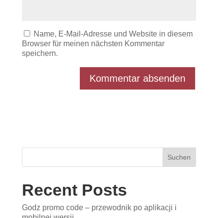
Name, E-Mail-Adresse und Website in diesem
Browser für meinen nächsten Kommentar
speichern.
Suchen
Recent Posts
Godz promo code – przewodnik po aplikacji i
mobilnej wersji